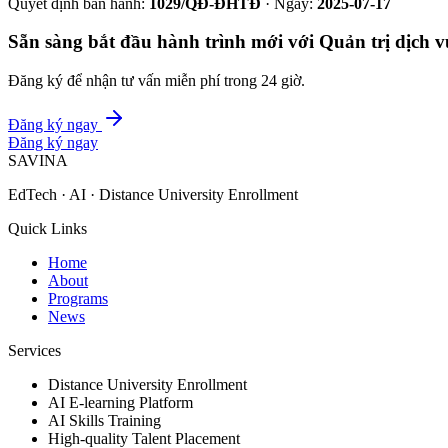
Quyết định ban hành:
1029/QĐ-ĐHTĐ
· Ngày:
2025-07-17
Sẵn sàng bắt đầu hành trình mới với
Quản trị dịch v
Đăng ký để nhận tư vấn miễn phí trong 24 giờ.
Đăng ký ngay
Đăng ký ngay
SAVINA
EdTech · AI · Distance University Enrollment
Quick Links
Home
About
Programs
News
Services
Distance University Enrollment
AI E-learning Platform
AI Skills Training
High-quality Talent Placement