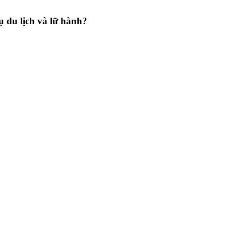
ụ du lịch và lữ hành
?