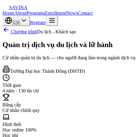
SAVINA
Home
About
Programs
Enrollment
News
Contact
Register
🇬🇧
Chương trình
Du lịch - Khách sạn
Quản trị dịch vụ du lịch và lữ hành
Cử nhân quản trị du lịch — cho người đang làm trong ngành dịch vụ
Trường Đại học Thành Đông
(
ĐHTĐ
)
Thời gian
4 năm · 130 tín chỉ
Bằng cấp
Cử nhân chính quy
Hình thức
Học online 100%
Học phí