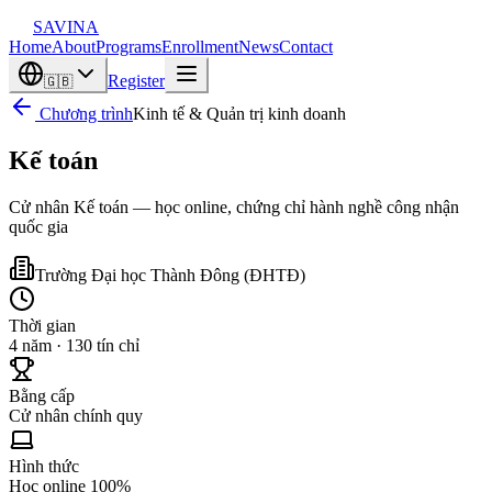
SAVINA
Home
About
Programs
Enrollment
News
Contact
Register
🇬🇧
Chương trình
Kinh tế & Quản trị kinh doanh
Kế toán
Cử nhân Kế toán — học online, chứng chỉ hành nghề công nhận
quốc gia
Trường Đại học Thành Đông
(
ĐHTĐ
)
Thời gian
4 năm · 130 tín chỉ
Bằng cấp
Cử nhân chính quy
Hình thức
Học online 100%